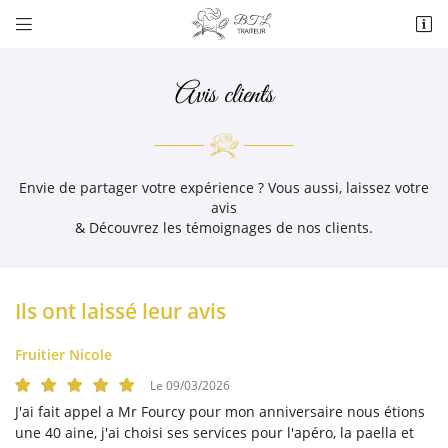


29 CITÉ BEL AIR
60250 BALAGNY SUR THERAIN
06 50 76 89 49
Avis clients
Envie de partager votre expérience ? Vous aussi, laissez votre
avis
& Découvrez les témoignages de nos clients.
Adresse email de réception
Ils ont laissé leur avis

Fruitier Nicole
Recopier le code ci-contre

Le 09/03/2026
Rafraîchir le captcha

J'ai fait appel a Mr Fourcy pour mon anniversaire nous étions
une 40 aine, j'ai choisi ses services pour l'apéro, la paella et