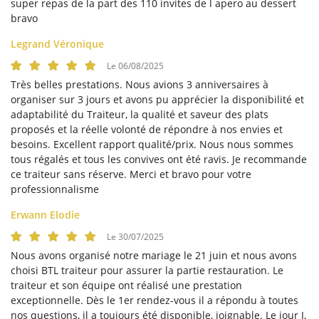
super repas de la part des 110 invites de l apero au dessert
bravo
Legrand Véronique
Le 06/08/2025
Très belles prestations. Nous avions 3 anniversaires à
organiser sur 3 jours et avons pu apprécier la disponibilité et
adaptabilité du Traiteur, la qualité et saveur des plats
proposés et la réelle volonté de répondre à nos envies et
besoins. Excellent rapport qualité/prix. Nous nous sommes
tous régalés et tous les convives ont été ravis. Je recommande
ce traiteur sans réserve. Merci et bravo pour votre
professionnalisme
Erwann Elodie
Le 30/07/2025
Nous avons organisé notre mariage le 21 juin et nous avons
choisi BTL traiteur pour assurer la partie restauration. Le
Une question
ACCUEIL
traiteur et son équipe ont réalisé une prestation
exceptionnelle. Dès le 1er rendez-vous il a répondu à toutes
NEMENTS PRIVÉS
nos questions, il a toujours été disponible, joignable. Le jour J,