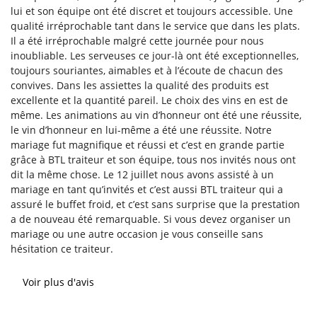
06 50 76 89 4
lui et son équipe ont été discret et toujours accessible. Une
qualité irréprochable tant dans le service que dans les plats.
NTS PROFESSIONNELS
Il a été irréprochable malgré cette journée pour nous
Rejoignez-nous
inoubliable. Les serveuses ce jour-là ont été exceptionnelles,
NOS CARTES
toujours souriantes, aimables et à l’écoute de chacun des
convives. Dans les assiettes la qualité des produits est
ACTUALITÉS
excellente et la quantité pareil. Le choix des vins en est de
même. Les animations au vin d’honneur ont été une réussite,
Restez infor
AVIS
le vin d’honneur en lui-même a été une réussite. Notre
mariage fut magnifique et réussi et c’est en grande partie
grâce à BTL traiteur et son équipe, tous nos invités nous ont
DEVIS GRATUIT
Inscription Newsl
dit la même chose. Le 12 juillet nous avons assisté à un
mariage en tant qu’invités et c’est aussi BTL traiteur qui a
assuré le buffet froid, et c’est sans surprise que la prestation
a de nouveau été remarquable. Si vous devez organiser un
mariage ou une autre occasion je vous conseille sans
hésitation ce traiteur.
Voir plus d'avis