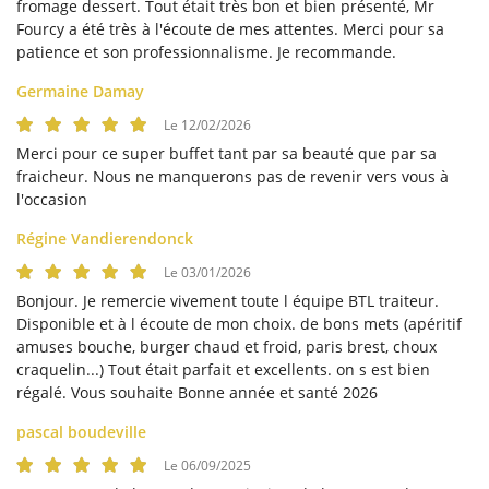
fromage dessert. Tout était très bon et bien présenté, Mr
Fourcy a été très à l'écoute de mes attentes. Merci pour sa
patience et son professionnalisme. Je recommande.
Germaine Damay
En cochant cette case, vous consentez à recevoir nos propositions commerciales à
l'adresse email indiqué ci-dessus. Vous pouvez vous désinscrire à tout moment en
Le 12/02/2026
utilisant
le formulaire de désinscription
.
Merci pour ce super buffet tant par sa beauté que par sa
fraicheur. Nous ne manquerons pas de revenir vers vous à
Inscription
l'occasion
Régine Vandierendonck
Le 03/01/2026
Bonjour. Je remercie vivement toute l équipe BTL traiteur.
Disponible et à l écoute de mon choix. de bons mets (apéritif
amuses bouche, burger chaud et froid, paris brest, choux
craquelin...) Tout était parfait et excellents. on s est bien
régalé. Vous souhaite Bonne année et santé 2026
pascal boudeville
Le 06/09/2025