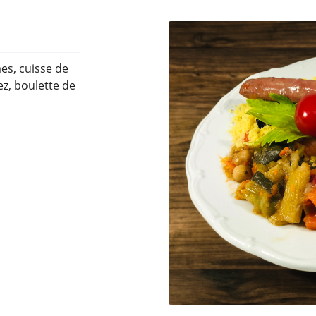
s, cuisse de
rciales à
z, boulette de
moment en