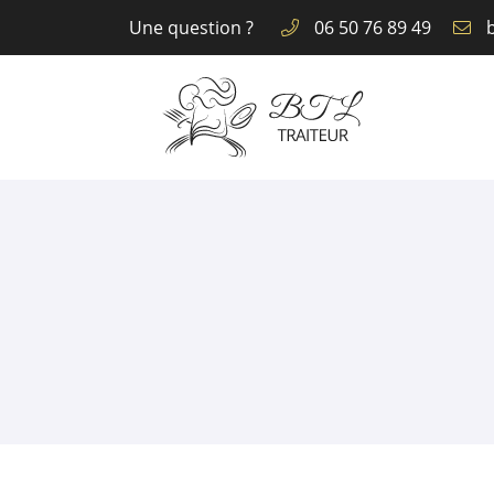
Une question ?
06 50 76 89 49
29 CITÉ BEL AIR
60250 BALAGNY SUR THERAIN
06 50 76 89 49
Adresse email de réception
