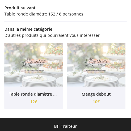
Produit suivant
Rejoignez-nous
Table ronde diamètre 152 / 8 personnes
NOS CARTES
ACTUALITÉS
Dans la même catégorie
D'autres produits qui pourraient vous intéresser
Restez infor
AVIS
DEVIS GRATUIT
Inscription Newsl
Table ronde diamètre 152 / 8 personnes
Mange debout
12€
10€
Btl Traiteur