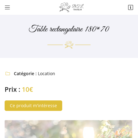


29 CITÉ BEL AIR
60250 BALAGNY SUR THERAIN
06 50 76 89 49
Table rectangulaire 180*70
Catégorie :
Location

Prix :
10€
Adresse email de réception

Ce produit m'intéresse
Recopier le code ci-contre

Rafraîchir le captcha
